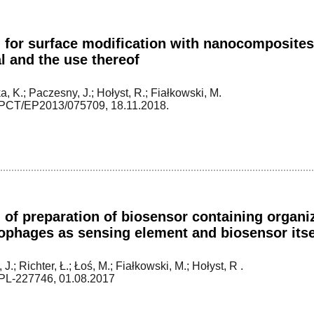
 for surface modification with nanocomposite
l and the use thereof
, K.; Paczesny, J.; Hołyst, R.; Fiałkowski, M.
CT/EP2013/075709, 18.11.2018.
of preparation of biosensor containing organiz
ophages as sensing element and biosensor itse
J.; Richter, Ł.; Łoś, M.; Fiałkowski, M.; Hołyst, R .
L-227746, 01.08.2017