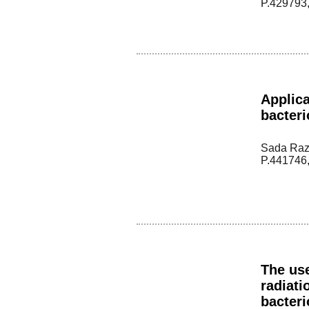
P.429793,
Applica
bacteri
Sada Raza
P.441746,
The use
radiati
bacteri