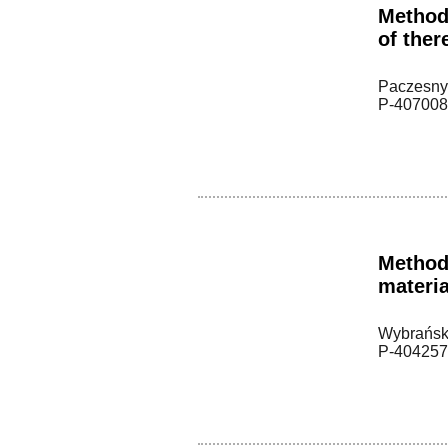
Method 
of ther
Paczesny,
P-407008
Method
materia
Wybrańska
P-404257,