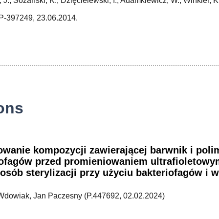
J.; Sozański, K.; Dzięcielewski, I.; Adamkiewicz, W.; Winkler, K
-397249, 23.06.2014.
ions
owanie kompozycji zawierającej barwnik i poli
iofagów przed promieniowaniem ultrafioletowy
osób sterylizacji przy użyciu bakteriofagów i
Wdowiak, Jan Paczesny (P.447692, 02.02.2024)