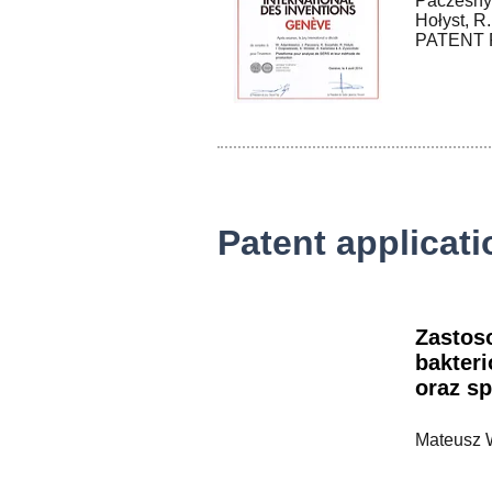
Paczesny, 
Hołyst, R.
PATENT P
Patent applicat
Zastos
bakter
oraz sp
Mateusz 