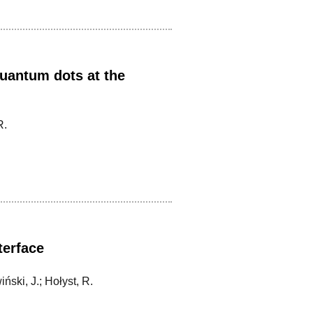
quantum dots at the
R.
terface
ński, J.; Hołyst, R.