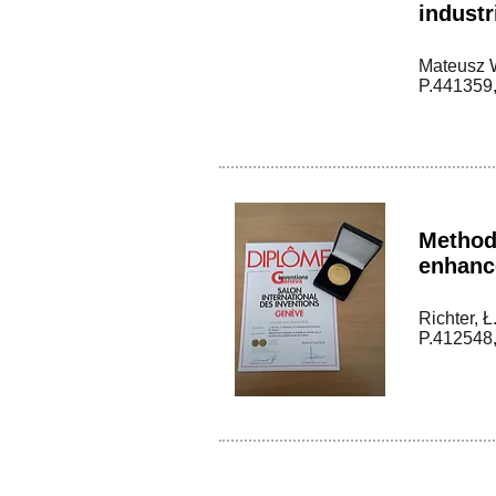
industr
Mateusz W
P.441359,
Method 
enhance
Richter, Ł
P.412548,