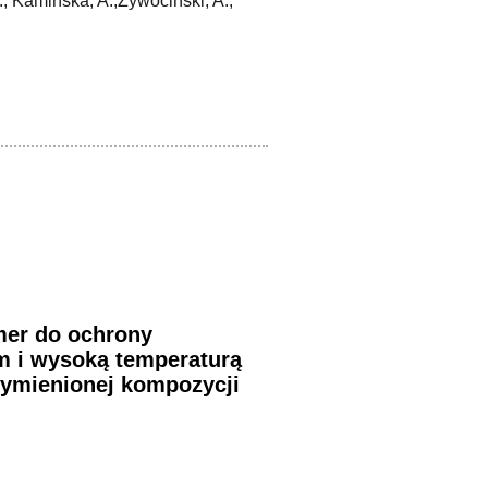
.; Kamińska, A.;Żywociński, A.;
mer do ochrony
m i wysoką temperaturą
 wymienionej kompozycji