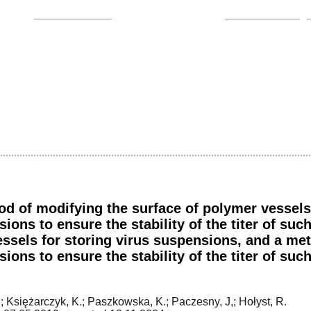
Home
Research
Team
d of modifying the surface of polymer vessels 
ions to ensure the stability of the titer of suc
ssels for storing virus suspensions, and a met
ions to ensure the stability of the titer of su
.; Księżarczyk, K.; Paszkowska, K.; Paczesny, J,; Hołyst, R.