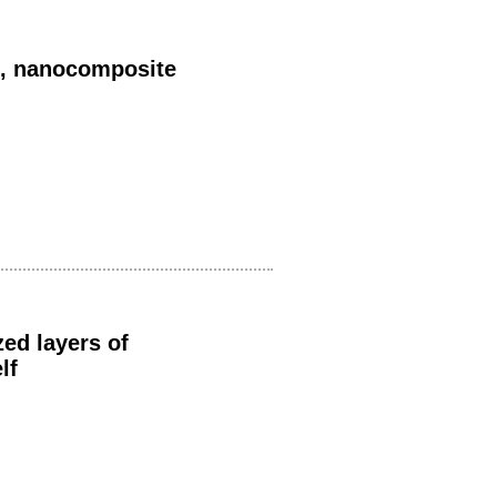
s, nanocomposite
ed layers of
lf