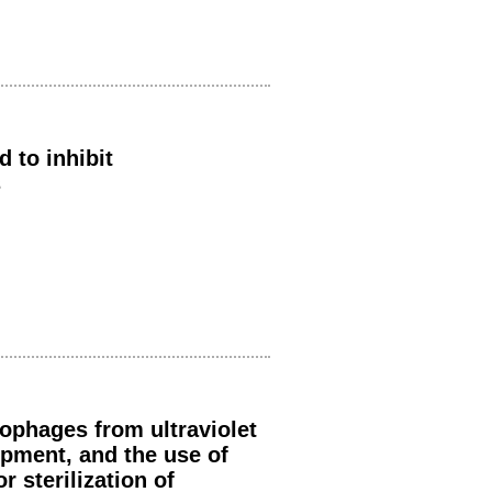
d to inhibit
s
iophages from ultraviolet
uipment, and the use of
 sterilization of