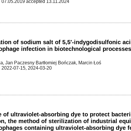
 07.05.2019 accepted 13.11.2024
tion of sodium salt of 5,5′-indygodisulfonic aci
ophage infection in biotechnological processe
, Jan Paczesny Bartłomiej Bończak, Marcin Łoś
 2022-07-15, 2024-03-20
 of ultraviolet-absorbing dye to protect bacter
on, the method of sterilization of industrial eq
ophages containing ultraviolet-absorbing dye for