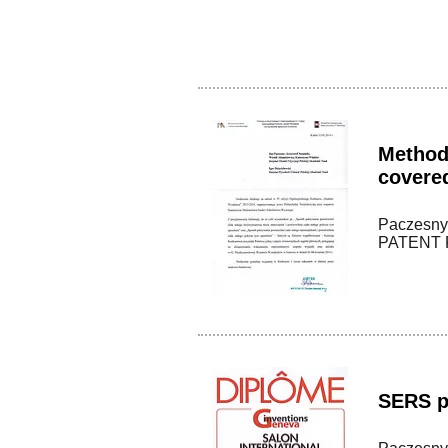
Method 
covere
Paczesny, 
PATENT P
SERS p