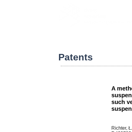
Patents
A metho
suspens
such ve
suspens
Richter, Ł