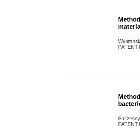
Method
materia
Wybrańska
PATENT P
Method 
bacteri
Paczesny, 
PATENT P